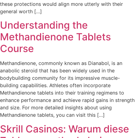
these protections would align more utterly with their
general worth […]
Understanding the
Methandienone Tablets
Course
Methandienone, commonly known as Dianabol, is an
anabolic steroid that has been widely used in the
bodybuilding community for its impressive muscle-
building capabilities. Athletes often incorporate
Methandienone tablets into their training regimens to
enhance performance and achieve rapid gains in strength
and size. For more detailed insights about using
Methandienone tablets, you can visit this […]
Skrill Casinos: Warum diese