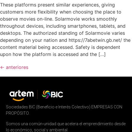
These platforms present similar experiences, giving
customers more flexibility when choosing the place to
observe movies on-line. Solarmovie works smoothly
throughout devices, including smartphones, tablets, and
desktops. The authorized standing of Solarmovie varies
depending on your nation and https://7abetwin.gb.net/ the
content material being accessed. Safety is dependent
upon how the platform is accessed and the […]
←
anteriores
Sociedades BIC (Beneficio e Interés Colectivo) EMPRESAS CON
PROPÓSITO.
Somos una común-unidad que acelera el emprendimiento desde
lo económico, social y ambiental.