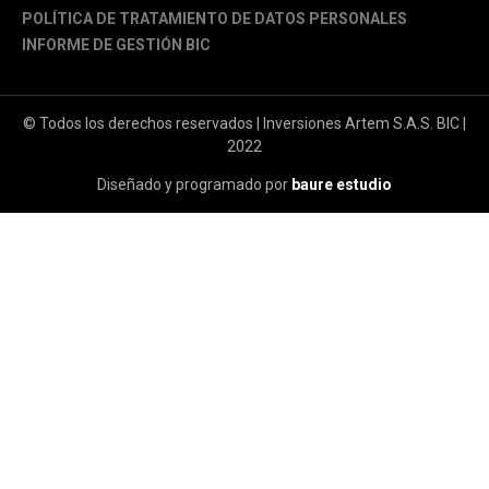
POLÍTICA DE TRATAMIENTO DE DATOS PERSONALES
INFORME DE GESTIÓN BIC
© Todos los derechos reservados | Inversiones Artem S.A.S. BIC |
2022
Diseñado y programado por
baure estudio